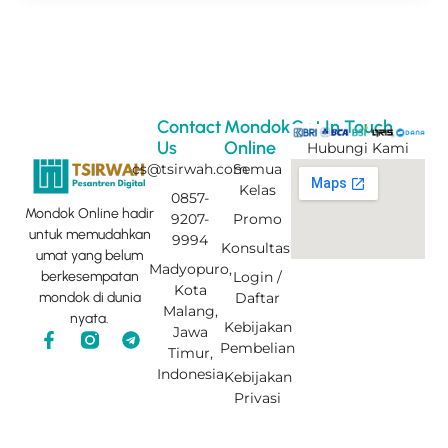
Contact
Mondok
Get In Touch
Us
Online
Hubungi Kami
cs@tsirwah.com
Semua
Kelas
0857-
Mondok Online hadir
9207-
Promo
untuk memudahkan
9994
Konsultasi
umat yang belum
Madyopuro,
Login /
berkesempatan
Kota
Daftar
mondok di dunia
Malang,
nyata.
Kebijakan
Jawa
F
T
Pembelian
Timur,
a
e
c
l
Indonesia
Kebijakan
e
e
Privasi
b
g
o
r
o
a