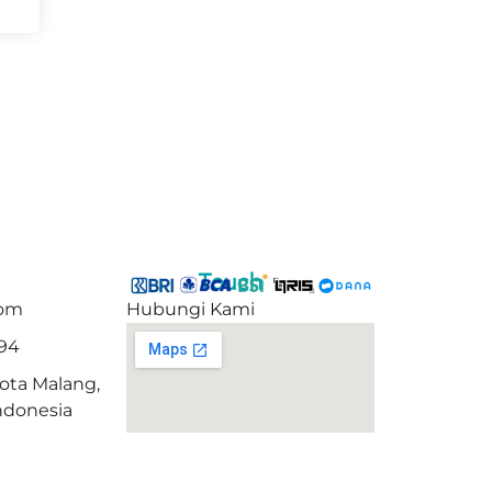
Get In Touch
com
Hubungi Kami
94
ota Malang,
ndonesia