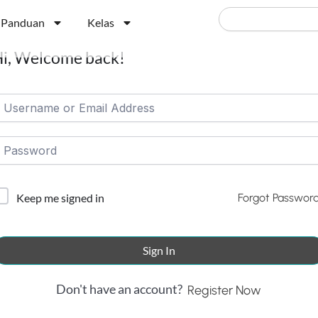
Search
Panduan
Kelas
i, Welcome back!
Forgot Passwor
Keep me signed in
Sign In
Don't have an account?
Register Now