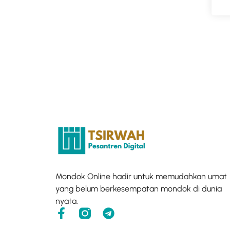
Mondok Online hadir untuk memudahkan umat
yang belum berkesempatan mondok di dunia
nyata.
F
T
a
e