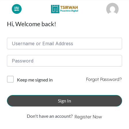
Lewati
ke
konten
Hi, Welcome back!
Forgot Password?
Keep me signed in
Sign In
Don't have an account?
Register Now