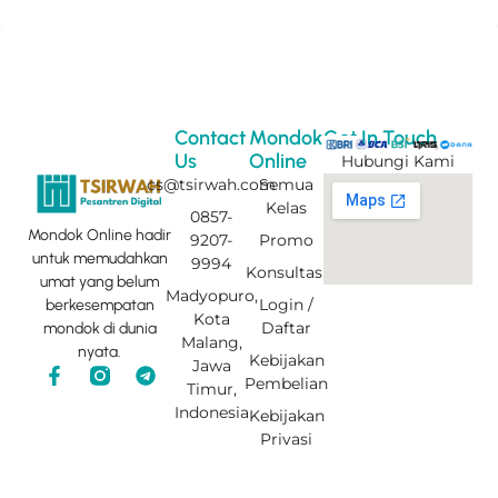
Contact
Mondok
Get In Touch
Us
Online
Hubungi Kami
cs@tsirwah.com
Semua
Kelas
0857-
Mondok Online hadir
9207-
Promo
untuk memudahkan
9994
Konsultasi
umat yang belum
Madyopuro,
Login /
berkesempatan
Kota
Daftar
mondok di dunia
Malang,
nyata.
Kebijakan
Jawa
F
T
Pembelian
Timur,
a
e
c
l
Indonesia
Kebijakan
e
e
Privasi
b
g
o
r
o
a