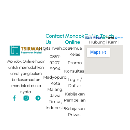
Contact
Mondok
Get In Touch
Us
Online
Hubungi Kami
cs@tsirwah.com
Semua
Kelas
0857-
Mondok Online hadir
9207-
Promo
untuk memudahkan
9994
Konsultasi
umat yang belum
Madyopuro,
Login /
berkesempatan
Kota
Daftar
mondok di dunia
Malang,
nyata.
Kebijakan
Jawa
F
T
Pembelian
Timur,
a
e
c
l
Indonesia
Kebijakan
e
e
Privasi
b
g
o
r
o
a