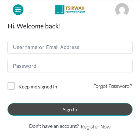
Lewati
ke
konten
Hi, Welcome back!
Forgot Password?
Keep me signed in
Sign In
Don't have an account?
Register Now