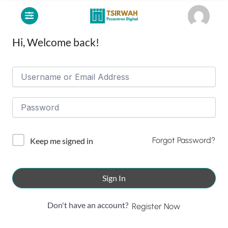
Lewati
ke
konten
Hi, Welcome back!
Forgot Password?
Keep me signed in
Sign In
Don't have an account?
Register Now