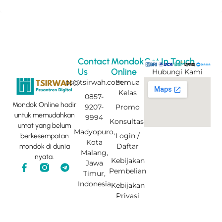
Contact
Mondok
Get In Touch
Us
Online
Hubungi Kami
cs@tsirwah.com
Semua
Kelas
0857-
Mondok Online hadir
9207-
Promo
untuk memudahkan
9994
Konsultasi
umat yang belum
Madyopuro,
Login /
berkesempatan
Kota
Daftar
mondok di dunia
Malang,
nyata.
Kebijakan
Jawa
F
T
Pembelian
Timur,
a
e
c
l
Indonesia
Kebijakan
e
e
Privasi
b
g
o
r
o
a