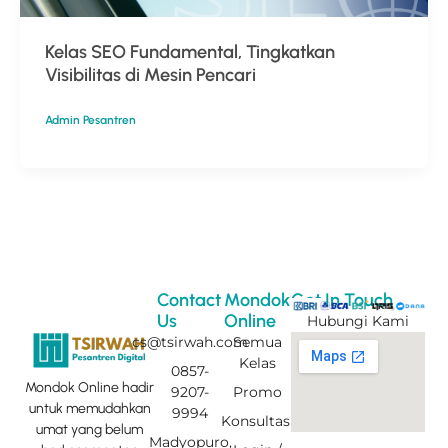
Kelas SEO Fundamental, Tingkatkan
Visibilitas di Mesin Pencari
Admin Pesantren
Contact
Mondok
Get In Touch
Us
Online
Hubungi Kami
cs@tsirwah.com
Semua
Kelas
0857-
Mondok Online hadir
9207-
Promo
untuk memudahkan
9994
Konsultasi
umat yang belum
Madyopuro,