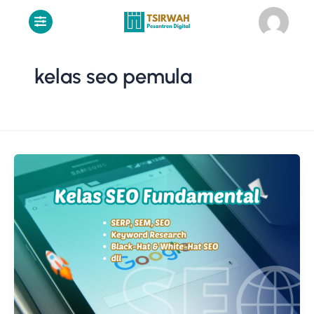
Lewati
ke
konten
kelas seo pemula