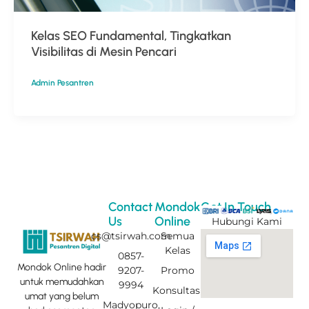
Kelas SEO Fundamental, Tingkatkan
Visibilitas di Mesin Pencari
Admin Pesantren
Contact
Mondok
Get In Touch
Us
Online
Hubungi Kami
cs@tsirwah.com
Semua
Kelas
0857-
Mondok Online hadir
9207-
Promo
untuk memudahkan
9994
Konsultasi
umat yang belum
Madyopuro,