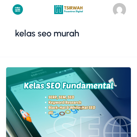
Lewati
ke
konten
kelas seo murah