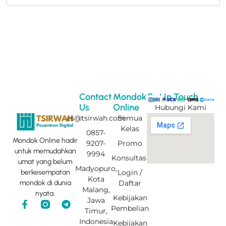
Contact
Mondok
Get In Touch
Us
Online
Hubungi Kami
cs@tsirwah.com
Semua
Kelas
0857-
Mondok Online hadir
9207-
Promo
untuk memudahkan
9994
Konsultasi
umat yang belum
Madyopuro,
Login /
berkesempatan
Kota
Daftar
mondok di dunia
Malang,
nyata.
Kebijakan
Jawa
F
T
Pembelian
Timur,
a
e
c
l
Indonesia
Kebijakan