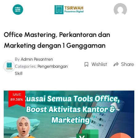
Lewati
ke
konten
Office Mastering, Perkantoran dan
Marketing dengan 1 Genggaman
By
Admin Pesantren
Wishlist
Share
Categories:
Pengembangan
Skill
SAVE
89.58%